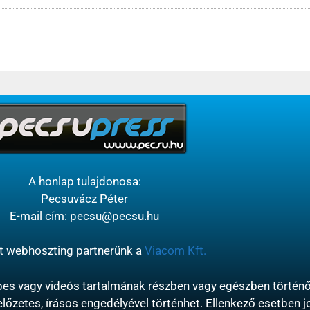
A honlap tulajdonosa:
Pecsuvácz Péter
E-mail cím: pecsu@pecsu.hu
t webhoszting partnerünk a
Viacom Kft.
s vagy videós tartalmának részben vagy egészben történő 
őzetes, írásos engedélyével történhet. Ellenkező esetben jo