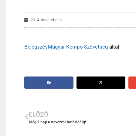
2014. december 8.
Bejegyzés
Magyar Kempo Szövetség
által
ELŐZŐ
Még 7 nap a nevezési határidőig!